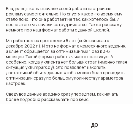
Владелец школы в начале своей работы настраивал
рекламу самостоятельно. Но спустя какое-то время ему
стало ясно, что она работает не так, как хотелось бы. И
после этого мы начали сотрудничество. Также расскажу
немного про наш формат работы с данной школой.
Мы работаем на протяжении 5 лет (кейс написан в
декабре 2022 г.). И это не формат ежемесячного ведения,
а клиент обращается за оптимизациями 1 раз в 3-6
месяцев. Такой формат работы я часто практикую. А
особенно, когда у клиента нет больших трат (именно такая
ситуация у drumpark.by). Это позволяет накопить
достаточный объем данных, чтобы можно было проводить
оптимизации сразу по большому количеству параметров
настроек.
Сведу все данные воедино сразу перед тем, как начать
более подробно рассказывать про кейс.
ДО