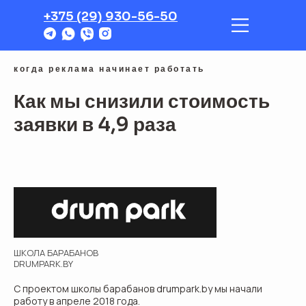
+375 (29) 930-56-50
когда реклама начинает работать
Как мы снизили стоимость
заявки в 4,9 раза
начать 
ШКОЛА БАРАБАНОВ
DRUMPARK.BY
С проектом школы барабанов drumpark.by мы начали
работу в апреле 2018 года.