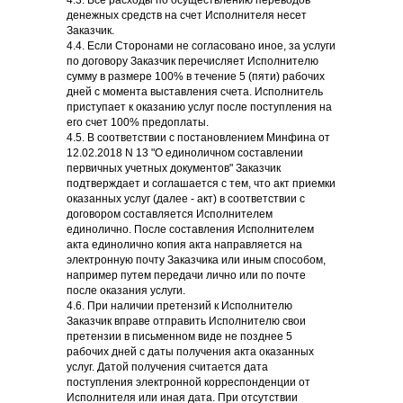
4.3. Все расходы по осуществлению переводов
денежных средств на счет Исполнителя несет
Заказчик.
4.4. Если Сторонами не согласовано иное, за услуги
по договору Заказчик перечисляет Исполнителю
сумму в размере 100% в течение 5 (пяти) рабочих
дней с момента выставления счета. Исполнитель
приступает к оказанию услуг после поступления на
его счет 100% предоплаты.
4.5. В соответствии с постановлением Минфина от
12.02.2018 N 13 "О единоличном составлении
первичных учетных документов" Заказчик
подтверждает и соглашается с тем, что акт приемки
оказанных услуг (далее - акт) в соответствии с
договором составляется Исполнителем
единолично. После составления Исполнителем
акта единолично копия акта направляется на
электронную почту Заказчика или иным способом,
например путем передачи лично или по почте
после оказания услуги.
4.6. При наличии претензий к Исполнителю
Заказчик вправе отправить Исполнителю свои
претензии в письменном виде не позднее 5
рабочих дней с даты получения акта оказанных
услуг. Датой получения считается дата
поступления электронной корреспонденции от
Исполнителя или иная дата. При отсутствии