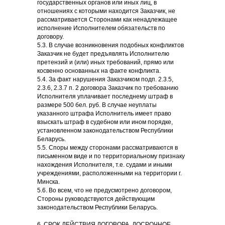
государственных органов или иных лиц, в
отношениях с которыми находится Заказчик, не
рассматривается Сторонами как ненадлежащее
исполнение Исполнителем обязательств по
договору.
5.3. В случае возникновения подобных конфликтов
Заказчик не будет предъявлять Исполнителю
претензий и (или) иных требований, прямо или
косвенно основанных на факте конфликта.
5.4. За факт нарушения Заказчиком подп. 2.3.5,
2.3.6, 2.3.7 п. 2 договора Заказчик по требованию
Исполнителя уплачивает последнему штраф в
размере 500 бел. руб. В случае неуплаты
указанного штрафа Исполнитель имеет право
взыскать штраф в судебном или ином порядке,
установленном законодательством Республики
Беларусь.
5.5. Споры между сторонами рассматриваются в
письменном виде и по территориальному признаку
нахождения Исполнителя, т.е. судами и иными
учреждениями, расположенными на территории г.
Минска.
5.6. Во всем, что не предусмотрено договором,
Стороны руководствуются действующим
законодательством Республики Беларусь.
6. СРОК ДЕЙСТВИЯ ДОГОВОРА. ДОСРОЧНОЕ