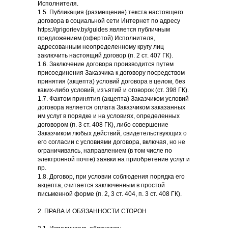
Исполнителя.
1.5. Публикация (размещение) текста настоящего
договора в социальной сети Интернет по адресу
https://grigoriev.by/guides является публичным
предложением (офертой) Исполнителя,
адресованным неопределенному кругу лиц
заключить настоящий договор (п. 2 ст. 407 ГК).
1.6. Заключение договора производится путем
присоединения Заказчика к договору посредством
принятия (акцепта) условий договора в целом, без
каких-либо условий, изъятий и оговорок (ст. 398 ГК).
1.7. Фактом принятия (акцепта) Заказчиком условий
договора является оплата Заказчиком заказанных
им услуг в порядке и на условиях, определенных
договором (п. 3 ст. 408 ГК), либо совершение
Заказчиком любых действий, свидетельствующих о
его согласии с условиями договора, включая, но не
ограничиваясь, направлением (в том числе по
электронной почте) заявки на приобретение услуг и
пр.
1.8. Договор, при условии соблюдения порядка его
акцепта, считается заключенным в простой
письменной форме (п. 2, 3 ст. 404, п. 3 ст. 408 ГК).
2. ПРАВА И ОБЯЗАННОСТИ СТОРОН